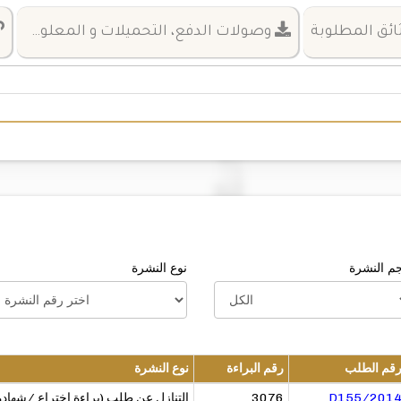
ائق المطلوبة
وصولات الدفع، التحميلات و المعلومات
م النشرة
نوع النشرة
قم الطلب
رقم البراءة
نوع النشرة
التنازل عن طلب (براءة اختراع /شهاد
3076
D155/201