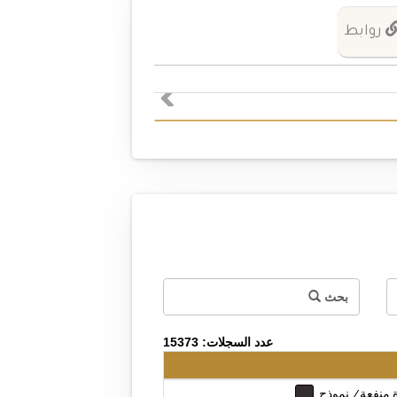
روابط
بحث
عدد السجلات: 15373
ة منفعة/ نموذج
...